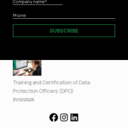
Enriched Methodology
05/01/2026
SUBSCRIBE
Efficient Management of Medical Records
31/12/2025
Training and Certification of Data
Protection Officers (DPO)
31/12/2025
Facebook
Instagram
LinkedIn