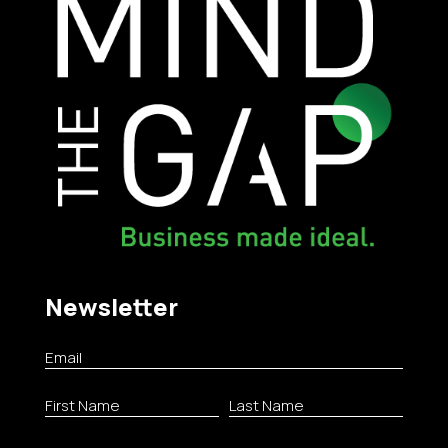
7 June – World Environment Day
(Παγκόσμια Ημέρα Περιβάλλοντος)
07/06/2026
New Health & Safety Legislation in Cyprus
– Employer Obligations from April 2026
26/05/2026
Newsletter
Innovative Risk Management with NIST