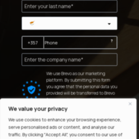
Cyprus
?
We use Brevo as our marketing
platform. By submitting this form
you agree that the personal data you
provided will be transferred to Brevo
for processing in accordance with
Brevo's Privacy Policy.
We value your privacy
SUBSCRIBE
We use cookies to enhance your browsing experience,
serve personalised ads or content, and analyse our
traffic. By clicking "Accept All", you consent to our use of