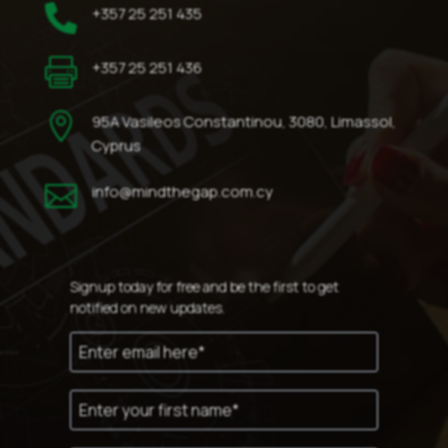

+357 25 251 435

+357 25 251 436

95A Vasileos Constantinou, 3080, Limassol,
Cyprus

info@mindthegap.com.cy
Signup today for free and be the first to get
notified on new updates.